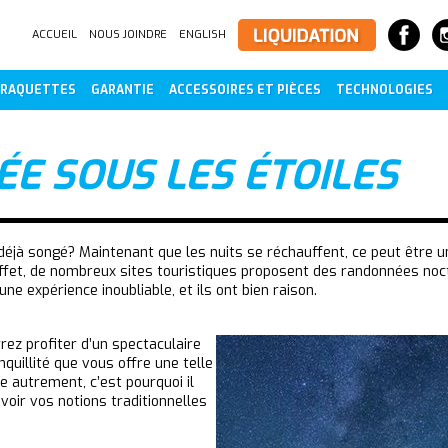
ACCUEIL
NOUS JOINDRE
ENGLISH
RAQUETTES
GARANTIE
ACCESSOIRES ET PIÈCES
TECHNOLOGIES
E SOUS LES ÉTOILES
déjà songé? Maintenant que les nuits se réchauffent, ce peut être u
effet, de nombreux sites touristiques proposent des randonnées no
ne expérience inoubliable, et ils ont bien raison.
z profiter d’un spectaculaire
anquillité que vous offre une telle
e autrement, c’est pourquoi il
oir vos notions traditionnelles