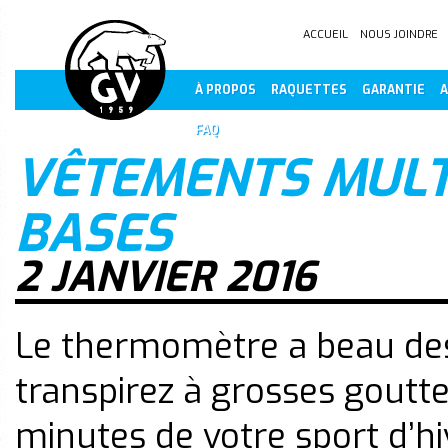
ACCUEIL
NOUS JOINDRE
À PROPOS
RAQUETTES
GARANTIE
A
FAQ
VÊTEMENTS MULT
BASES
2 JANVIER 2016
Le thermomètre a beau des
transpirez à grosses goutt
minutes de votre sport d’hiv