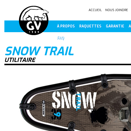
ACCUEIL
NOUS JOINDRE
À PROPOS
RAQUETTES
GARANTIE
A
FAQ
SNOW TRAIL
UTILITAIRE