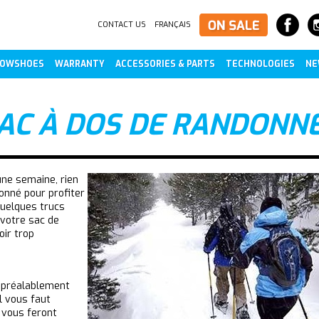
CONTACT US
FRANÇAIS
OWSHOES
WARRANTY
ACCESSORIES & PARTS
TECHNOLOGIES
NE
SAC À DOS DE RANDONN
ne semaine, rien
onné pour profiter
quelques trucs
 votre sac de
oir trop
z préalablement
l vous faut
 vous feront