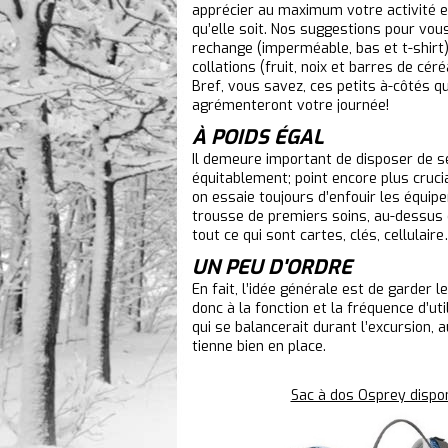
apprécier au maximum votre activité ex
qu’elle soit. Nos suggestions pour vo
rechange (imperméable, bas et t-shirt)
collations (fruit, noix et barres de cé
Bref, vous savez, ces petits à-côtés q
agrémenteront votre journée!
À POIDS ÉGAL
Il demeure important de disposer de se
équitablement; point encore plus cruci
on essaie toujours d’enfouir les équipe
trousse de premiers soins, au-dessus du
tout ce qui sont cartes, clés, cellulair
UN PEU D'ORDRE
En fait, l’idée générale est de garder l
donc à la fonction et la fréquence d’ut
qui se balancerait durant l’excursion,
tienne bien en place.
Sac à dos Osprey dispo