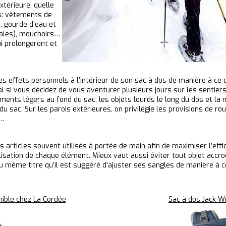
térieure, quelle
us: vêtements de
, gourde d’eau et
réales), mouchoirs…
ui prolongeront et
s effets personnels à l’intérieur de son sac à dos de manière à ce 
al si vous décidez de vous aventurer plusieurs jours sur les senti
ments légers au fond du sac, les objets lourds le long du dos et la no
 sac. Sur les parois extérieures, on privilégie les provisions de rout
e…
es articles souvent utilisés à portée de main afin de maximiser l’effi
ilisation de chaque élément. Mieux vaut aussi éviter tout objet accro
 au même titre qu’il est suggéré d’ajuster ses sangles de manière à
nible chez La Cordée
Sac à dos Jack W