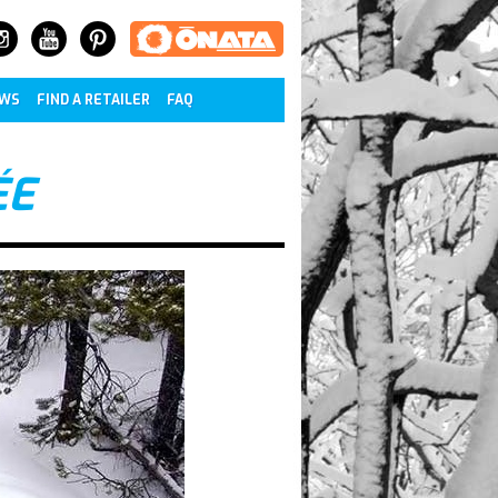
WS
FIND A RETAILER
FAQ
ÉE