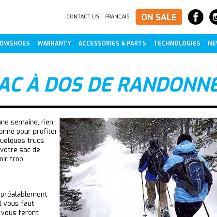
CONTACT US
FRANÇAIS
OWSHOES
WARRANTY
ACCESSORIES & PARTS
TECHNOLOGIES
NE
SAC À DOS DE RANDONN
ne semaine, rien
onné pour profiter
quelques trucs
 votre sac de
oir trop
z préalablement
l vous faut
 vous feront