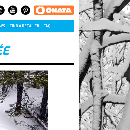
WS
FIND A RETAILER
FAQ
ÉE