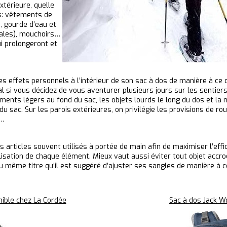
térieure, quelle
us: vêtements de
, gourde d’eau et
réales), mouchoirs…
ui prolongeront et
s effets personnels à l’intérieur de son sac à dos de manière à ce 
al si vous décidez de vous aventurer plusieurs jours sur les senti
ments légers au fond du sac, les objets lourds le long du dos et la no
 sac. Sur les parois extérieures, on privilégie les provisions de rout
e…
es articles souvent utilisés à portée de main afin de maximiser l’effi
ilisation de chaque élément. Mieux vaut aussi éviter tout objet accro
 au même titre qu’il est suggéré d’ajuster ses sangles de manière à
nible chez La Cordée
Sac à dos Jack W