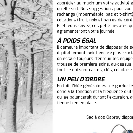
apprécier au maximum votre activité ex
qu’elle soit. Nos suggestions pour vo
rechange (imperméable, bas et t-shirt)
collations (fruit, noix et barres de cé
Bref, vous savez, ces petits à-côtés q
agrémenteront votre journée!
À POIDS ÉGAL
Il demeure important de disposer de se
équitablement; point encore plus cruci
on essaie toujours d’enfouir les équipe
trousse de premiers soins, au-dessus du
tout ce qui sont cartes, clés, cellulair
UN PEU D'ORDRE
En fait, l’idée générale est de garder l
donc à la fonction et la fréquence d’ut
qui se balancerait durant l’excursion,
tienne bien en place.
Sac à dos Osprey dispo